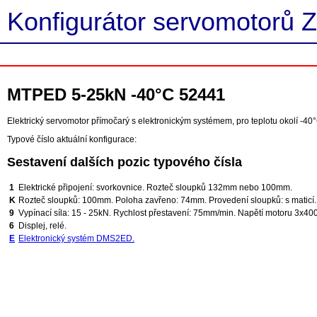
Konfigurátor servomotorů Z
MTPED 5-25kN -40°C 52441
Elektrický servomotor přímočarý s elektronickým systémem, pro teplotu okolí -40°
Typové číslo aktuální konfigurace:
Sestavení dalších pozic typového čísla
1
Elektrické připojení: svorkovnice. Rozteč sloupků 132mm nebo 100mm.
K
Rozteč sloupků: 100mm. Poloha zavřeno: 74mm. Provedení sloupků: s maticí. 
9
Vypínací síla: 15 - 25kN. Rychlost přestavení: 75mm/min. Napětí motoru 3x40
6
Displej, relé.
E
Elektronický systém DMS2ED.