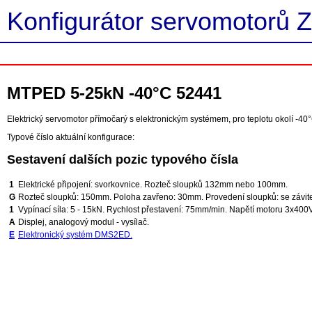
Konfigurátor servomotorů Z
MTPED 5-25kN -40°C 52441
Elektrický servomotor přímočarý s elektronickým systémem, pro teplotu okolí -40°
Typové číslo aktuální konfigurace:
Sestavení dalších pozic typového čísla
1
Elektrické připojení: svorkovnice. Rozteč sloupků 132mm nebo 100mm.
G
Rozteč sloupků: 150mm. Poloha zavřeno: 30mm. Provedení sloupků: se závitem
1
Vypínací síla: 5 - 15kN. Rychlost přestavení: 75mm/min. Napětí motoru 3x400V
A
Displej, analogový modul - vysílač.
E
Elektronický systém DMS2ED.