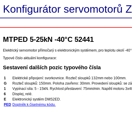
Konfigurátor servomotorů Z
MTPED 5-25kN -40°C 52441
Elektrický servomotor přímočarý s elektronickým systémem, pro teplotu okolí -40°
Typové číslo aktuální konfigurace:
Sestavení dalších pozic typového čísla
1
Elektrické připojení: svorkovnice. Rozteč sloupků 132mm nebo 100mm.
G
Rozteč sloupků: 150mm. Poloha zavřeno: 30mm. Provedení sloupků: se závi
1
Vypínací síla: 5 - 15kN. Rychlost přestavení: 75mm/min. Napětí motoru 3x4
6
Displej, relé.
E
Elektronický systém DMS2ED.
PED
Doplněk k číselnému kódu.