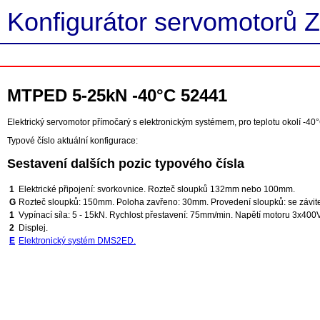
Konfigurátor servomotorů Z
MTPED 5-25kN -40°C 52441
Elektrický servomotor přímočarý s elektronickým systémem, pro teplotu okolí -40°
Typové číslo aktuální konfigurace:
Sestavení dalších pozic typového čísla
1
Elektrické připojení: svorkovnice. Rozteč sloupků 132mm nebo 100mm.
G
Rozteč sloupků: 150mm. Poloha zavřeno: 30mm. Provedení sloupků: se závitem
1
Vypínací síla: 5 - 15kN. Rychlost přestavení: 75mm/min. Napětí motoru 3x400V
2
Displej.
E
Elektronický systém DMS2ED.