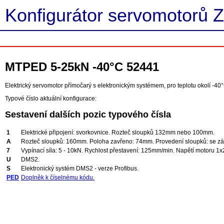
Konfigurátor servomotorů Z
MTPED 5-25kN -40°C 52441
Elektrický servomotor přímočarý s elektronickým systémem, pro teplotu okolí -40°
Typové číslo aktuální konfigurace:
Sestavení dalších pozic typového čísla
1
Elektrické připojení: svorkovnice. Rozteč sloupků 132mm nebo 100mm.
A
Rozteč sloupků: 160mm. Poloha zavřeno: 74mm. Provedení sloupků: se závi
7
Vypínací síla: 5 - 10kN. Rychlost přestavení: 125mm/min. Napětí motoru 1
U
DMS2.
S
Elektronický systém DMS2 - verze Profibus.
PED
Doplněk k číselnému kódu.