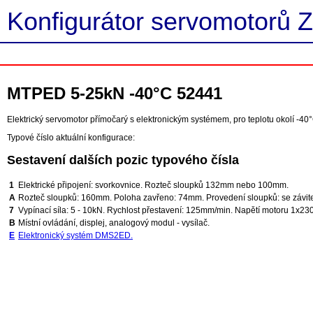
Konfigurátor servomotorů Z
MTPED 5-25kN -40°C 52441
Elektrický servomotor přímočarý s elektronickým systémem, pro teplotu okolí -40°
Typové číslo aktuální konfigurace:
Sestavení dalších pozic typového čísla
1
Elektrické připojení: svorkovnice. Rozteč sloupků 132mm nebo 100mm.
A
Rozteč sloupků: 160mm. Poloha zavřeno: 74mm. Provedení sloupků: se závitem
7
Vypínací síla: 5 - 10kN. Rychlost přestavení: 125mm/min. Napětí motoru 1x23
B
Místní ovládání, displej, analogový modul - vysílač.
E
Elektronický systém DMS2ED.