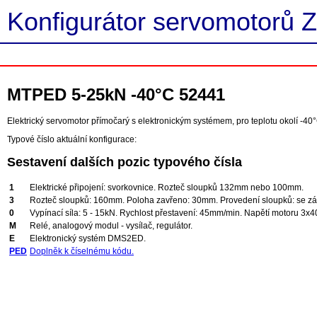
Konfigurátor servomotorů Z
MTPED 5-25kN -40°C 52441
Elektrický servomotor přímočarý s elektronickým systémem, pro teplotu okolí -40°
Typové číslo aktuální konfigurace:
Sestavení dalších pozic typového čísla
1
Elektrické připojení: svorkovnice. Rozteč sloupků 132mm nebo 100mm.
3
Rozteč sloupků: 160mm. Poloha zavřeno: 30mm. Provedení sloupků: se závi
0
Vypínací síla: 5 - 15kN. Rychlost přestavení: 45mm/min. Napětí motoru 3x4
M
Relé, analogový modul - vysílač, regulátor.
E
Elektronický systém DMS2ED.
PED
Doplněk k číselnému kódu.