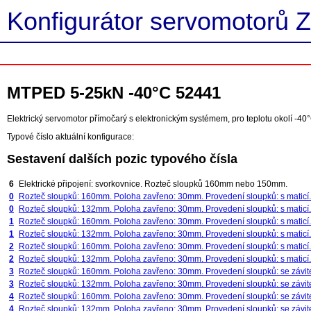
Konfigurátor servomotorů Z
MTPED 5-25kN -40°C 52441
Elektrický servomotor přímočarý s elektronickým systémem, pro teplotu okolí -40°
Typové číslo aktuální konfigurace:
Sestavení dalších pozic typového čísla
6
Elektrické připojení: svorkovnice. Rozteč sloupků 160mm nebo 150mm.
0
Rozteč sloupků: 160mm. Poloha zavřeno: 30mm. Provedení sloupků: s maticí. 
0
Rozteč sloupků: 132mm. Poloha zavřeno: 30mm. Provedení sloupků: s maticí. 
1
Rozteč sloupků: 160mm. Poloha zavřeno: 30mm. Provedení sloupků: s maticí. 
1
Rozteč sloupků: 132mm. Poloha zavřeno: 30mm. Provedení sloupků: s maticí. 
2
Rozteč sloupků: 160mm. Poloha zavřeno: 30mm. Provedení sloupků: s maticí. 
2
Rozteč sloupků: 132mm. Poloha zavřeno: 30mm. Provedení sloupků: s maticí. 
3
Rozteč sloupků: 160mm. Poloha zavřeno: 30mm. Provedení sloupků: se závitem
3
Rozteč sloupků: 132mm. Poloha zavřeno: 30mm. Provedení sloupků: se závitem
4
Rozteč sloupků: 160mm. Poloha zavřeno: 30mm. Provedení sloupků: se závitem
4
Rozteč sloupků: 132mm. Poloha zavřeno: 30mm. Provedení sloupků: se závitem