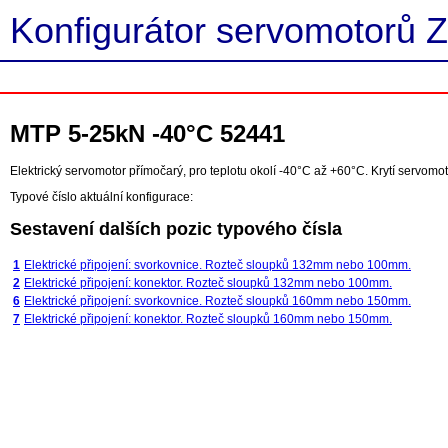
Konfigurátor servomotorů Z
MTP 5-25kN -40°C 52441
Elektrický servomotor přímočarý, pro teplotu okolí -40°C až +60°C. Krytí servomot
Typové číslo aktuální konfigurace:
Sestavení dalších pozic typového čísla
1
Elektrické připojení: svorkovnice. Rozteč sloupků 132mm nebo 100mm.
2
Elektrické připojení: konektor. Rozteč sloupků 132mm nebo 100mm.
6
Elektrické připojení: svorkovnice. Rozteč sloupků 160mm nebo 150mm.
7
Elektrické připojení: konektor. Rozteč sloupků 160mm nebo 150mm.