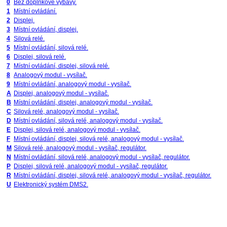
0
Bez doplňkové výbavy.
1
Místní ovládání.
2
Displej.
3
Místní ovládání, displej.
4
Silová relé.
5
Místní ovládání, silová relé.
6
Displej, silová relé.
7
Místní ovládání, displej, silová relé.
8
Analogový modul - vysílač.
9
Místní ovládání, analogový modul - vysílač.
A
Displej, analogový modul - vysílač.
B
Místní ovládání, displej, analogový modul - vysílač.
C
Silová relé, analogový modul - vysílač.
D
Místní ovládání, silová relé, analogový modul - vysílač.
E
Displej, silová relé, analogový modul - vysílač.
F
Místní ovládání, displej, silová relé, analogový modul - vysílač.
M
Silová relé, analogový modul - vysílač, regulátor.
N
Místní ovládání, silová relé, analogový modul - vysílač, regulátor.
P
Displej, silová relé, analogový modul - vysílač, regulátor.
R
Místní ovládání, displej, silová relé, analogový modul - vysílač, regulátor.
U
Elektronický systém DMS2.