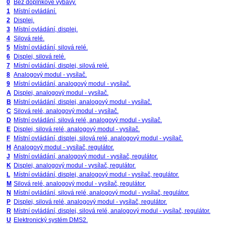
0
Bez doplňkové výbavy.
1
Místní ovládání.
2
Displej.
3
Místní ovládání, displej.
4
Silová relé.
5
Místní ovládání, silová relé.
6
Displej, silová relé.
7
Místní ovládání, displej, silová relé.
8
Analogový modul - vysílač.
9
Místní ovládání, analogový modul - vysílač.
A
Displej, analogový modul - vysílač.
B
Místní ovládání, displej, analogový modul - vysílač.
C
Silová relé, analogový modul - vysílač.
D
Místní ovládání, silová relé, analogový modul - vysílač.
E
Displej, silová relé, analogový modul - vysílač.
F
Místní ovládání, displej, silová relé, analogový modul - vysílač.
H
Analogový modul - vysílač, regulátor.
J
Místní ovládání, analogový modul - vysílač, regulátor.
K
Displej, analogový modul - vysílač, regulátor.
L
Místní ovládání, displej, analogový modul - vysílač, regulátor.
M
Silová relé, analogový modul - vysílač, regulátor.
N
Místní ovládání, silová relé, analogový modul - vysílač, regulátor.
P
Displej, silová relé, analogový modul - vysílač, regulátor.
R
Místní ovládání, displej, silová relé, analogový modul - vysílač, regulátor.
U
Elektronický systém DMS2.