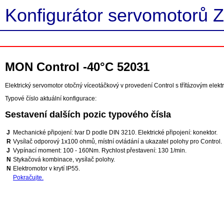
Konfigurátor servomotorů Z
MON Control -40°C 52031
Elektrický servomotor otočný víceotáčkový v provedení Control s třífázovým elek
Typové číslo aktuální konfigurace:
Sestavení dalších pozic typového čísla
J
Mechanické připojení: tvar D podle DIN 3210. Elektrické připojení: konektor.
R
Vysílač odporový 1x100 ohmů, místní ovládání a ukazatel polohy pro Control.
J
Vypínací moment: 100 - 160Nm. Rychlost přestavení: 130 1/min.
N
Stykačová kombinace, vysílač polohy.
N
Elektromotor v krytí IP55.
Pokračujte.