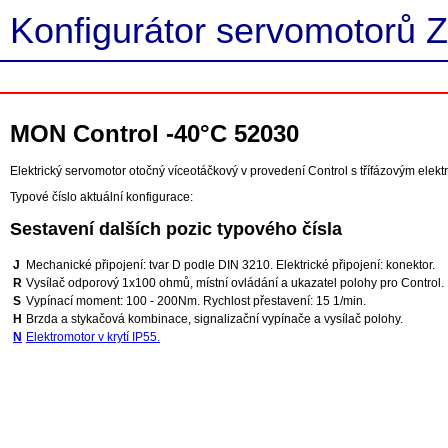
Konfigurátor servomotorů Z
MON Control -40°C 52030
Elektrický servomotor otočný víceotáčkový v provedení Control s třífázovým elek
Typové číslo aktuální konfigurace:
Sestavení dalších pozic typového čísla
J
Mechanické připojení: tvar D podle DIN 3210. Elektrické připojení: konektor.
R
Vysílač odporový 1x100 ohmů, místní ovládání a ukazatel polohy pro Control.
S
Vypínací moment: 100 - 200Nm. Rychlost přestavení: 15 1/min.
H
Brzda a stykačová kombinace, signalizační vypínače a vysílač polohy.
N
Elektromotor v krytí IP55.