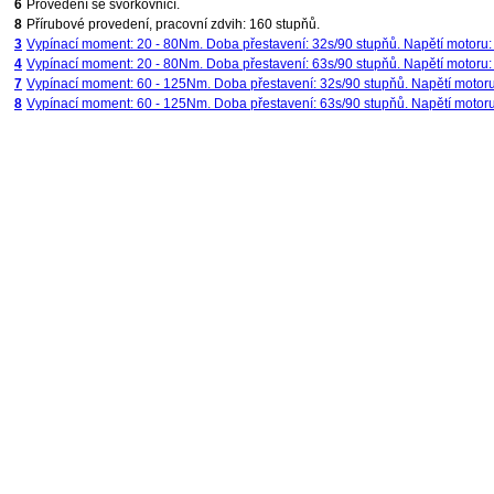
6
Provedení se svorkovnicí.
8
Přírubové provedení, pracovní zdvih: 160 stupňů.
3
Vypínací moment: 20 - 80Nm. Doba přestavení: 32s/90 stupňů. Napětí motoru:
4
Vypínací moment: 20 - 80Nm. Doba přestavení: 63s/90 stupňů. Napětí motoru:
7
Vypínací moment: 60 - 125Nm. Doba přestavení: 32s/90 stupňů. Napětí motoru
8
Vypínací moment: 60 - 125Nm. Doba přestavení: 63s/90 stupňů. Napětí motoru