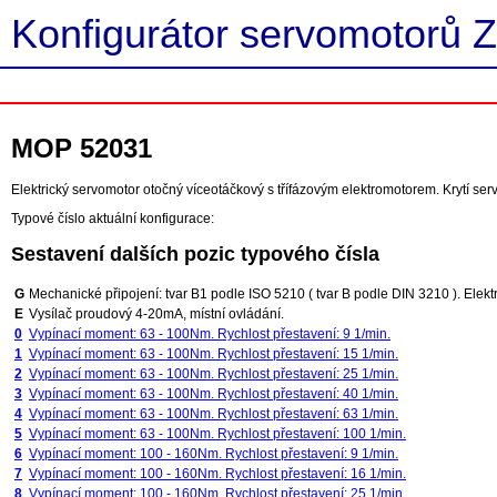
Konfigurátor servomotorů Z
MOP 52031
Elektrický servomotor otočný víceotáčkový s třífázovým elektromotorem. Krytí s
Typové číslo aktuální konfigurace:
Sestavení dalších pozic typového čísla
G
Mechanické připojení: tvar B1 podle ISO 5210 ( tvar B podle DIN 3210 ). Elektr
E
Vysílač proudový 4-20mA, místní ovládání.
0
Vypínací moment: 63 - 100Nm. Rychlost přestavení: 9 1/min.
1
Vypínací moment: 63 - 100Nm. Rychlost přestavení: 15 1/min.
2
Vypínací moment: 63 - 100Nm. Rychlost přestavení: 25 1/min.
3
Vypínací moment: 63 - 100Nm. Rychlost přestavení: 40 1/min.
4
Vypínací moment: 63 - 100Nm. Rychlost přestavení: 63 1/min.
5
Vypínací moment: 63 - 100Nm. Rychlost přestavení: 100 1/min.
6
Vypínací moment: 100 - 160Nm. Rychlost přestavení: 9 1/min.
7
Vypínací moment: 100 - 160Nm. Rychlost přestavení: 16 1/min.
8
Vypínací moment: 100 - 160Nm. Rychlost přestavení: 25 1/min.