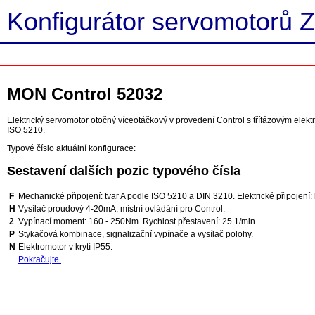
Konfigurátor servomotorů Z
MON Control 52032
Elektrický servomotor otočný víceotáčkový v provedení Control s třífázovým ele
ISO 5210.
Typové číslo aktuální konfigurace:
Sestavení dalších pozic typového čísla
F
Mechanické připojení: tvar A podle ISO 5210 a DIN 3210. Elektrické připojení: 
H
Vysílač proudový 4-20mA, místní ovládání pro Control.
2
Vypínací moment: 160 - 250Nm. Rychlost přestavení: 25 1/min.
P
Stykačová kombinace, signalizační vypínače a vysílač polohy.
N
Elektromotor v krytí IP55.
Pokračujte.