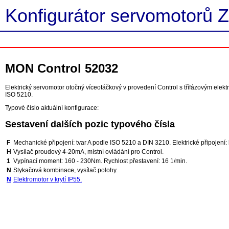
Konfigurátor servomotorů Z
MON Control 52032
Elektrický servomotor otočný víceotáčkový v provedení Control s třífázovým ele
ISO 5210.
Typové číslo aktuální konfigurace:
Sestavení dalších pozic typového čísla
F
Mechanické připojení: tvar A podle ISO 5210 a DIN 3210. Elektrické připojení: 
H
Vysílač proudový 4-20mA, místní ovládání pro Control.
1
Vypínací moment: 160 - 230Nm. Rychlost přestavení: 16 1/min.
N
Stykačová kombinace, vysílač polohy.
N
Elektromotor v krytí IP55.