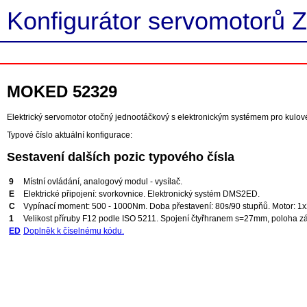
Konfigurátor servomotorů Z
MOKED 52329
Elektrický servomotor otočný jednootáčkový s elektronickým systémem pro kulov
Typové číslo aktuální konfigurace:
Sestavení dalších pozic typového čísla
9
Místní ovládání, analogový modul - vysílač.
E
Elektrické připojení: svorkovnice. Elektronický systém DMS2ED.
C
Vypínací moment: 500 - 1000Nm. Doba přestavení: 80s/90 stupňů. Motor: 1
1
Velikost příruby F12 podle ISO 5211. Spojení čtyřhranem s=27mm, poloha zá
ED
Doplněk k číselnému kódu.