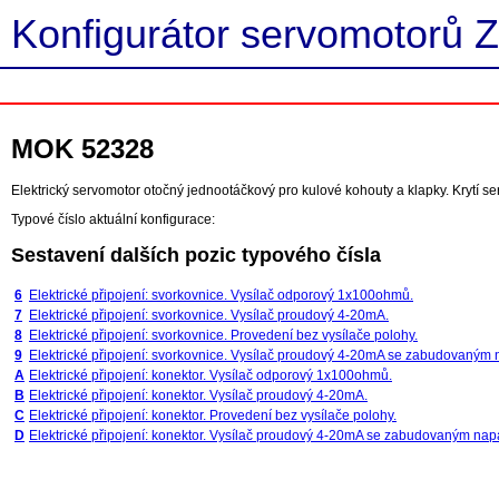
Konfigurátor servomotorů Z
MOK 52328
Elektrický servomotor otočný jednootáčkový pro kulové kohouty a klapky. Krytí 
Typové číslo aktuální konfigurace:
Sestavení dalších pozic typového čísla
6
Elektrické připojení: svorkovnice. Vysílač odporový 1x100ohmů.
7
Elektrické připojení: svorkovnice. Vysílač proudový 4-20mA.
8
Elektrické připojení: svorkovnice. Provedení bez vysílače polohy.
9
Elektrické připojení: svorkovnice. Vysílač proudový 4-20mA se zabudovaným
A
Elektrické připojení: konektor. Vysílač odporový 1x100ohmů.
B
Elektrické připojení: konektor. Vysílač proudový 4-20mA.
C
Elektrické připojení: konektor. Provedení bez vysílače polohy.
D
Elektrické připojení: konektor. Vysílač proudový 4-20mA se zabudovaným nap