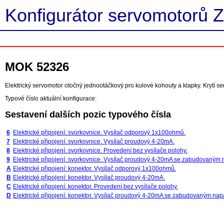
Konfigurátor servomotorů Z
MOK 52326
Elektrický servomotor otočný jednootáčkový pro kulové kohouty a klapky. Krytí 
Typové číslo aktuální konfigurace:
Sestavení dalších pozic typového čísla
6
Elektrické připojení: svorkovnice. Vysílač odporový 1x100ohmů.
7
Elektrické připojení: svorkovnice. Vysílač proudový 4-20mA.
8
Elektrické připojení: svorkovnice. Provedení bez vysílače polohy.
9
Elektrické připojení: svorkovnice. Vysílač proudový 4-20mA se zabudovaným
A
Elektrické připojení: konektor. Vysílač odporový 1x100ohmů.
B
Elektrické připojení: konektor. Vysílač proudový 4-20mA.
C
Elektrické připojení: konektor. Provedení bez vysílače polohy.
D
Elektrické připojení: konektor. Vysílač proudový 4-20mA se zabudovaným nap