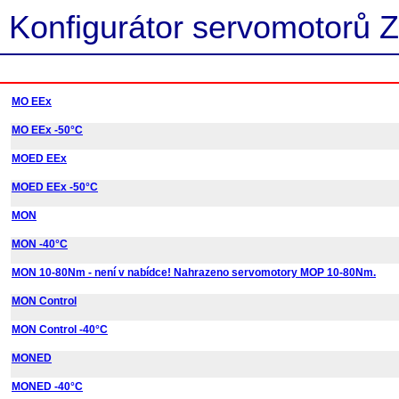
Konfigurátor servomotorů Z
MO EEx
MO EEx -50°C
MOED EEx
MOED EEx -50°C
MON
MON -40°C
MON 10-80Nm - není v nabídce! Nahrazeno servomotory MOP 10-80Nm.
MON Control
MON Control -40°C
MONED
MONED -40°C